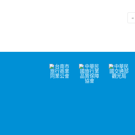
«
:::