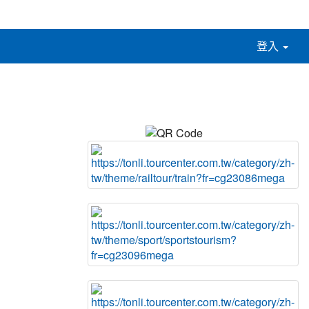
登入
:::
本頁 QR 連結碼